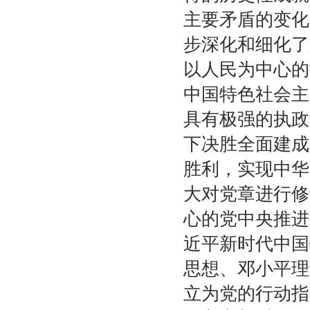
主要矛盾的变化
步深化和细化了
以人民为中心的
中国特色社会主
具有极强的执政
下决胜全面建成
胜利，实现中华
大对党章进行修
心的党中央推进
近平新时代中国
思想、邓小平理
立为党的行动指