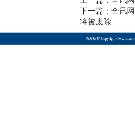
上一篇：
全讯网
下一篇：
全讯网
将被废除
版权所有 Copyright ©www.aabb