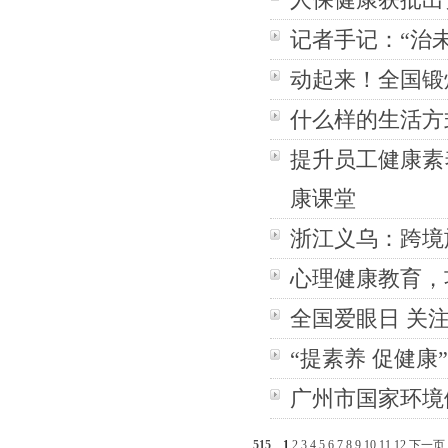
记者手记：“治
动起来！全国锻
什么样的生活方
提升员工健康素
康课堂
浙江义乌：跨境
心理健康教育，
全国爱眼日 关
“提素养 促健
广州市国家环境
515
1
2
3
4
5
6
7
8
9
10
11
12
下一页