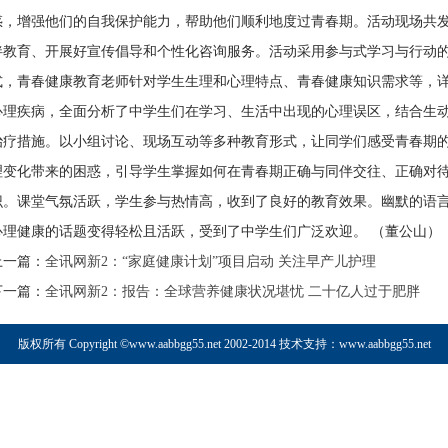
惑，增强他们的自我保护能力，帮助他们顺利地度过青春期。活动现场共发
伴教育、开展好宣传倡导和个性化咨询服务。活动采用参与式学习与行动
式，青春健康教育老师针对学生生理和心理特点、青春健康知识需求等，
心理疾病，全面分析了中学生们在学习、生活中出现的心理误区，结合生
治疗措施。以小组讨论、现场互动等多种教育形式，让同学们感受青春期
理变化带来的困惑，引导学生掌握如何在青春期正确与同伴交往、正确对
识。课堂气氛活跃，学生参与热情高，收到了良好的教育效果。幽默的语
心理健康的话题变得轻松且活跃，受到了中学生们广泛欢迎。 （董公山）
上一篇：
全讯网新2：“家庭健康计划”项目启动 关注早产儿护理
下一篇：
全讯网新2：报告：全球营养健康状况堪忧 二十亿人过于肥胖
版权所有 Copyright ©www.aabbgg55.net 2002-2014 技术支持：
www.aabbgg55.net