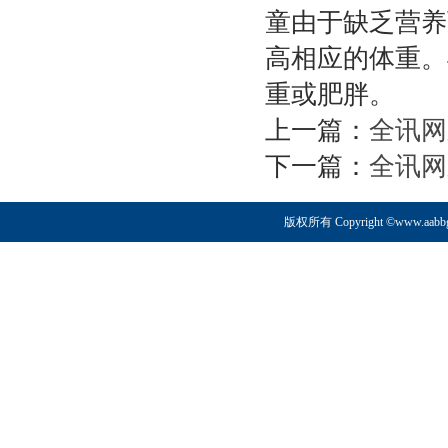
童由于缺乏营养
高相应的体重。
重或肥胖。
上一篇：
全讯网
下一篇：
全讯网
版权所有 Copyright ©www.aabb