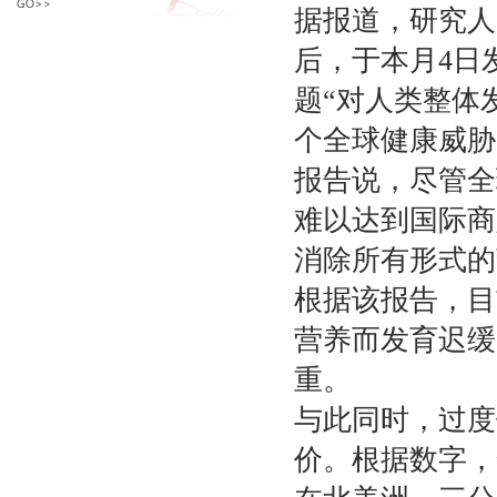
据报道，研究人
后，于本月4日
题“对人类整体
个全球健康威胁
报告说，尽管全
难以达到国际商
消除所有形式的
根据该报告，目
营养而发育迟缓
重。
与此同时，过度
价。根据数字，