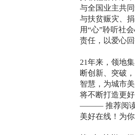
与全国业主共同
与扶贫赈灾、捐
用“心”聆听社
责任，以爱心回
21年来，领地
断创新、突破，
智慧，为城市美
将不断打造更好
——— 推荐阅读
美好在线！为你