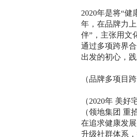
2020年是将
年，在品牌力上
伴”，主张用文
通过多项跨界合
出发的初心，践
（品牌多项目跨
（2020年 美
（领地集团 重
在追求健康发展
升级社群体系，