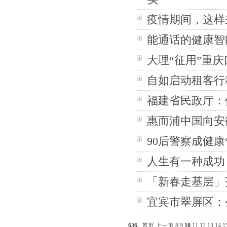
疫情期间，这样
能通话的健康智能
大理“征用”重
自如启动租客行
福建省民政厅：
惠而浦中国向安
90后警察成健康
人生有一种成功
「新春走基层」
宜宾市翠屏区：
636
首页
上一页
8
9
10
11
12
13
14
1